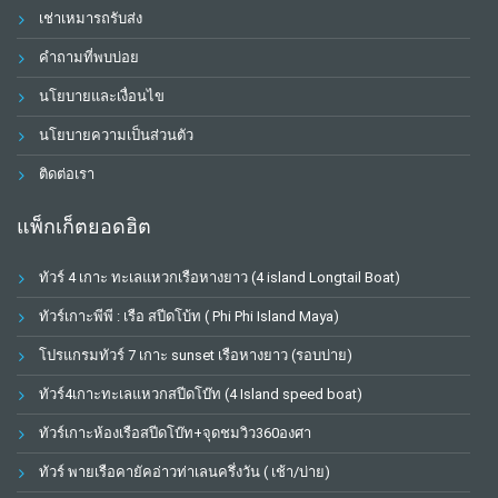
เช่าเหมารถรับส่ง
คำถามที่พบบ่อย
นโยบายและเงื่อนไข
นโยบายความเป็นส่วนตัว
ติดต่อเรา
แพ็กเก็ตยอดฮิต
ทัวร์ 4 เกาะ ทะเลแหวกเรือหางยาว (4 island Longtail Boat)
ทัวร์เกาะพีพี : เรือ สปีดโบ้ท ( Phi Phi Island Maya)
โปรแกรมทัวร์ 7 เกาะ sunset เรือหางยาว (รอบบ่าย)
ทัวร์4เกาะทะเลแหวกสปีดโบ๊ท (4 Island speed boat)
ทัวร์เกาะห้องเรือสปีดโบ๊ท+จุดชมวิว360องศา
ทัวร์ พายเรือคายัคอ่าวท่าเลนครึ่งวัน ( เช้า/บ่าย)