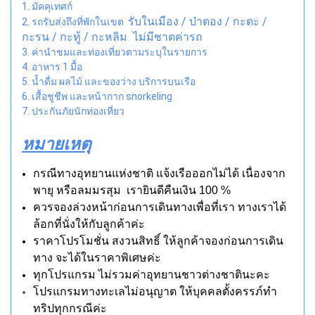
1. มัคคุเทศก์
รับในเมือง / ป่าตอง / กะตะ /
2. รถรับส่งถึงที่พักในเขต
กะรน / กะทู้ / กะหลิม ไม่มีชาตค่ารถ
3. ค่านำชมและท่องเที่ยวตามระบุในรายการ
4. อาหาร 1 มื้อ
5. น้ำดื่ม ผลไม้ และของว่าง บริการบนเรือ
6. เสื้อชูชีพ และหน้ากาก snorkeling
7. ประกันภัยนักท่องเที่ยว
หมายเหตุ
กรณีทางอุทยานแห่งชาติ แจ้งเรือออกไม่ได้ เนื่องจาก
พายุ หรือลมมรสุม เรายินดีคืนเงิน 100 %
ควรจองล่วงหน้าก่อนการเดินทางเพื่อที่เรา ทางเราได้
ล้อกที่นั่งให้กับลูกค้าค่ะ
ราคาโปรโมชั่น สงวนสิทธิ์ ให้ลูกค้าจองก่อนการเดิน
ทาง จะได้ในราคาพิเศษค่ะ
ทุกโปรแกรม ไม่รวมค่าอุทยานชาวต่างชาตินะคะ
โปรแกรมทางทะเลไม่อนุญาต ให้บุคคลตั้งครรภ์ทำ
ทริปทุกกรณีค่ะ