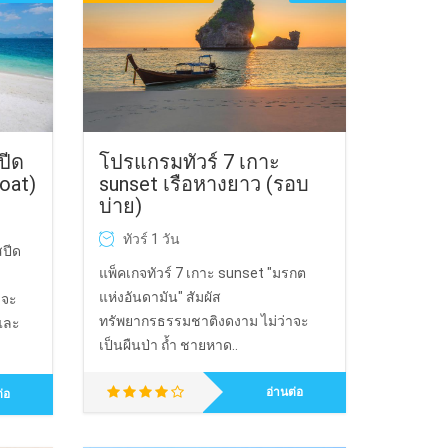
ปีด
โปรแกรมทัวร์ 7 เกาะ
boat)
sunset เรือหางยาว (รอบ
บ่าย)
ทัวร์ 1 วัน
สปีด
แพ็คเกจทัวร์ 7 เกาะ sunset "มรกต
แห่งอันดามัน" สัมผัส
าจะ
ทรัพยากรธรรมชาติงดงาม ไม่ว่าจะ
 และ
เป็นผืนป่า ถ้ำ ชายหาด..
อ่านต่อ
่อ