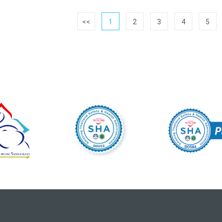
<<
1
2
3
4
5