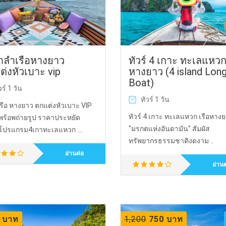
าลำเรือหางยาว
ทัวร์ 4 เกาะ ทะเลแหวก
่งหัวเบาะ vip
หางยาว (4 island Long
Boat)
วร์ 1 วัน
ทัวร์ 1 วัน
รือ หางยาว ตกแต่งหัวเบาะ VIP
ทัวร์ 4 เกาะ ทะเลแหวก เรือหาง
พร้อพถ่ายรูป ราคาประหยัด
"มรกตแห่งอันดามัน" สัมผัส
โปรแกรม4เกาทะเลแหวก ....
ทรัพยากรธรรมชาติงดงาม ..
อ่านต่อ
อ่านต
 บาท
1,200
750 บาท