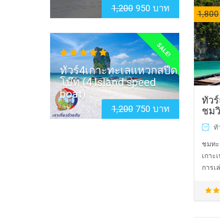
1,200
950 บาท
1,800
SALE!
ทัวร์4เกาะทะเลแหวกสปีด
โบ๊ท (4 Island speed
boat)
ทัว
1,200
750 บาท
ชมว
ทั
ชมทะเ
เกาะเ
การเล