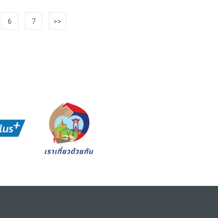
6
7
>>