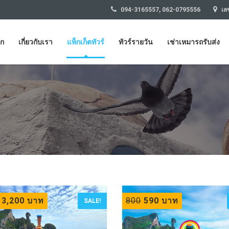
094-3165557, 062-0795556
เลข
รก
เกี่ยวกับเรา
แพ็กเก็ตทัวร์
ทัวร์รายวัน
เช่าเหมารถรับส่ง
3,200 บาท
800
590 บาท
SALE!