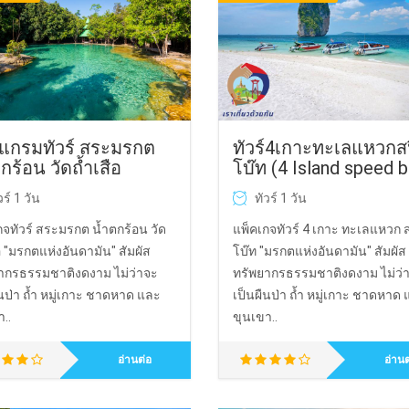
ทัวร์4เกาะทะเลแหวกส
แกรมทัวร์ สระมรกต
โบ๊ท (4 Island speed 
กร้อน วัดถ้ำเสือ
ทัวร์ 1 วัน
วร์ 1 วัน
แพ็คเกจทัวร์ 4 เกาะ ทะเลแหวก 
กจทัวร์ สระมรกต น้ำตกร้อน วัด
โบ๊ท "มรกตแห่งอันดามัน" สัมผัส
อ "มรกตแห่งอันดามัน" สัมผัส
ทรัพยากรธรรมชาติงดงาม ไม่ว่
ากรธรรมชาติงดงาม ไม่ว่าจะ
เป็นผืนป่า ถ้ำ หมู่เกาะ ชาดหาด
ืนป่า ถ้ำ หมู่เกาะ ชาดหาด และ
ขุนเขา..
..
อ่านต
อ่านต่อ