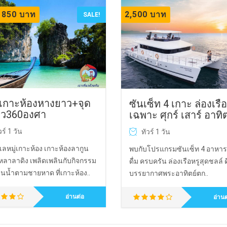
850 บาท
2,500 บาท
SALE!
ร์เกาะห้องหางยาว+จุด
ซันเซ็ท 4 เกาะ ล่องเรือ
ิว360องศา
เฉพาะ ศุกร์ เสาร์ อาทิต
วร์ 1 วัน
ทัวร์ 1 วัน
ลหมู่เกาะห้อง เกาะห้องลากูน
พบกับโปรแกรมซันเซ็ท 4 อาหารเ
หลาลาดิง เพลิดเพลินกับกิจกรรม
ดื่ม ครบครัน ล่องเรือหรูสุดชลล์ ด
่นน้ำตามชายหาด ที่เกาะห้อง..
บรรยากาศพระอาทิตย์ตก..
อ่านต่อ
อ่านต