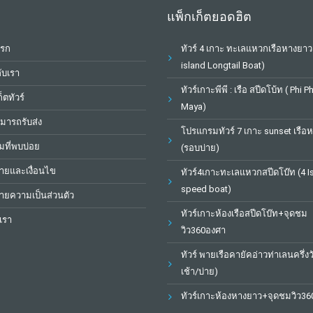
แพ็กเก็ตยอดฮิต
แรก
ทัวร์ 4 เกาะ ทะเลแหวกเรือหางยาว
island Longtail Boat)
กับเรา
ทัวร์เกาะพีพี : เรือ สปีดโบ้ท ( Phi P
็ตทัวร์
Maya)
หมารถรับส่ง
โปรแกรมทัวร์ 7 เกาะ sunset เรือ
ที่พบบ่อย
(รอบบ่าย)
ยและเงื่อนไข
ทัวร์4เกาะทะเลแหวกสปีดโบ๊ท (4 I
speed boat)
ยความเป็นส่วนตัว
ทัวร์เกาะห้องเรือสปีดโบ๊ท+จุดชม
เรา
วิว360องศา
ทัวร์ พายเรือคายัคอ่าวท่าเลนครึ่งว
เช้า/บ่าย)
ทัวร์เกาะห้องหางยาว+จุดชมวิว3