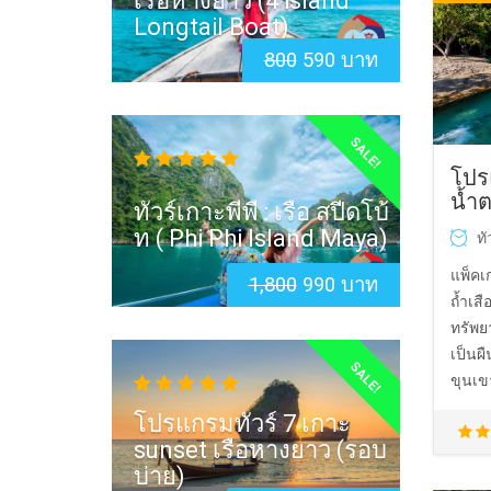
เรือหางยาว (4 island
Longtail Boat)
800
590 บาท
SALE!
โปร
น้ำต
ทัวร์เกาะพีพี : เรือ สปีดโบ้
ท ( Phi Phi Island Maya)
ทั
แพ็คเ
1,800
990 บาท
ถ้ำเสื
ทรัพย
เป็นผ
SALE!
ขุนเขา
โปรแกรมทัวร์ 7 เกาะ
sunset เรือหางยาว (รอบ
บ่าย)