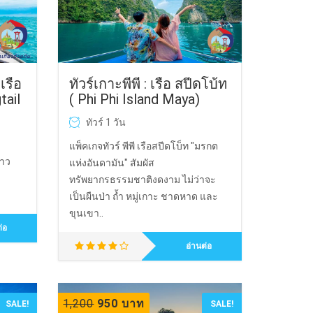
ทัวร์เกาะพีพี : เรือ สปีดโบ้ท
เรือ
( Phi Phi Island Maya)
tail
ทัวร์ 1 วัน
แพ็คเกจทัวร์ พีพี เรือสปีดโบ็ท "มรกต
ยาว
แห่งอันดามัน" สัมผัส
ทรัพยากรธรรมชาติงดงาม ไม่ว่าจะ
เป็นผืนป่า ถ้ำ หมู่เกาะ ชาดหาด และ
ขุนเขา..
่อ
อ่านต่อ
1,200
950 บาท
SALE!
SALE!